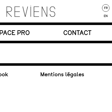
FR
EN
nores au service d’une écriture poétique.
PACE PRO
CONTACT
Au répertoire
ook
Mentions légales