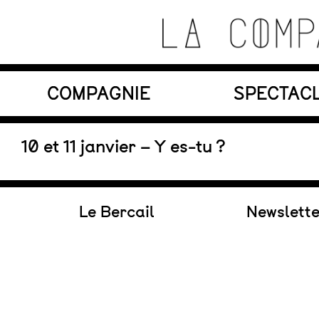
Skip
to
content
Théâtre de recherche où se croisent marionnett
COMPAGNIE
SPECTAC
La Compagnie s'Appelle
Reviens
En tournée
10 et 11 janvier – Y es-tu ?
Le Bercail
Newslett