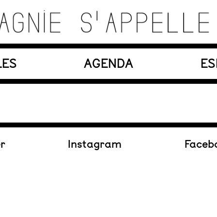
es, matériaux, machines, acteurs et compositions so
LES
AGENDA
ES
En création
er
Instagram
Faceb