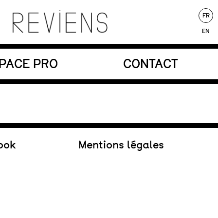
FR
EN
nores au service d’une écriture poétique.
PACE PRO
CONTACT
Au répertoire
ook
Mentions légales