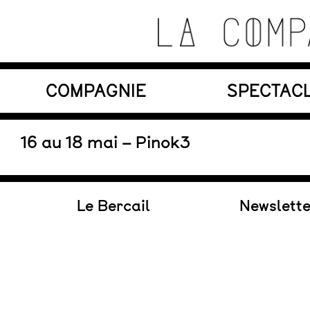
Skip
to
content
Théâtre de recherche où se croisent marionnett
COMPAGNIE
SPECTAC
La Compagnie s'Appelle
Reviens
En tournée
16 au 18 mai – Pinok3
Le Bercail
Newslett