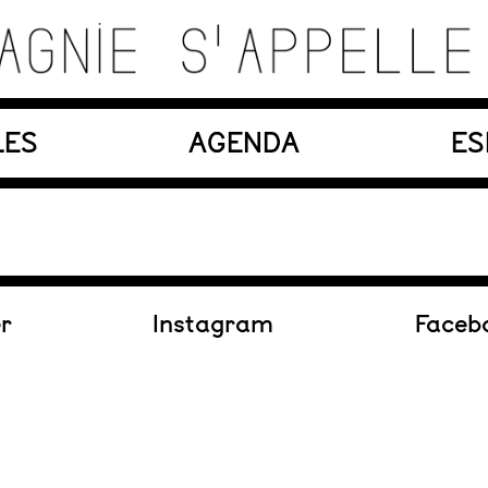
es, matériaux, machines, acteurs et compositions so
LES
AGENDA
ES
En création
er
Instagram
Faceb