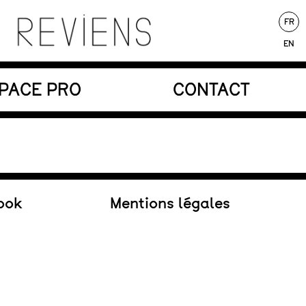
FR
EN
nores au service d’une écriture poétique.
PACE PRO
CONTACT
Au répertoire
ook
Mentions légales