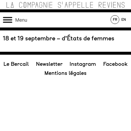
Skip
to
content
Théâtre de recherche où se croisent marionnettes,
La Compagnie s'Appelle
Menu
FR
EN
matériaux, machines, acteurs et compositions sonores au
Reviens
service d’une écriture poétique.
En tournée
En création
Au répertoire
18 et 19 septembre – d’États de femmes
Le Bercail
Newsletter
Instagram
Facebook
Mentions légales