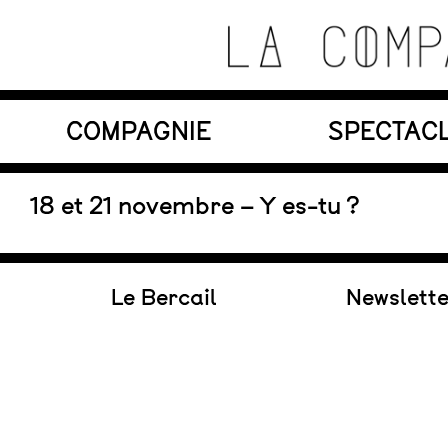
Skip
to
content
Théâtre de recherche où se croisent marionnett
COMPAGNIE
SPECTAC
La Compagnie s'Appelle
Reviens
En tournée
18 et 21 novembre – Y es-tu ?
Le Bercail
Newslett