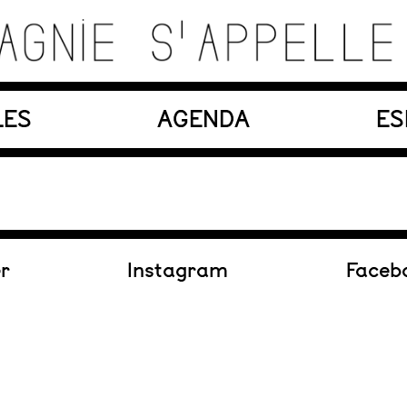
es, matériaux, machines, acteurs et compositions so
LES
AGENDA
ES
En création
er
Instagram
Faceb