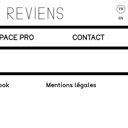
FR
EN
nores au service d’une écriture poétique.
PACE PRO
CONTACT
Au répertoire
ook
Mentions légales