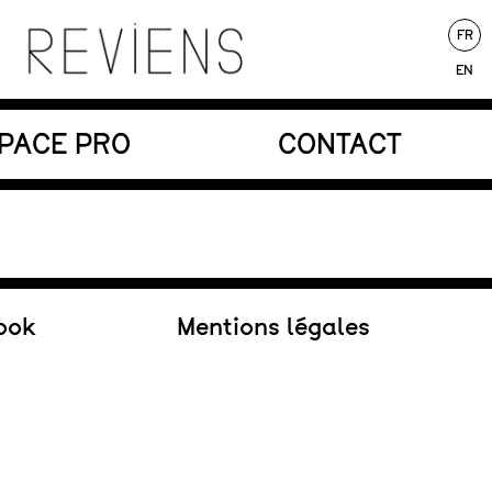
FR
EN
nores au service d’une écriture poétique.
PACE PRO
CONTACT
Au répertoire
ook
Mentions légales