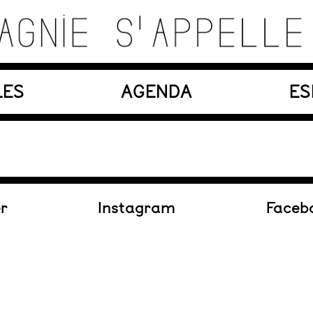
es, matériaux, machines, acteurs et compositions so
LES
AGENDA
ES
En création
er
Instagram
Faceb