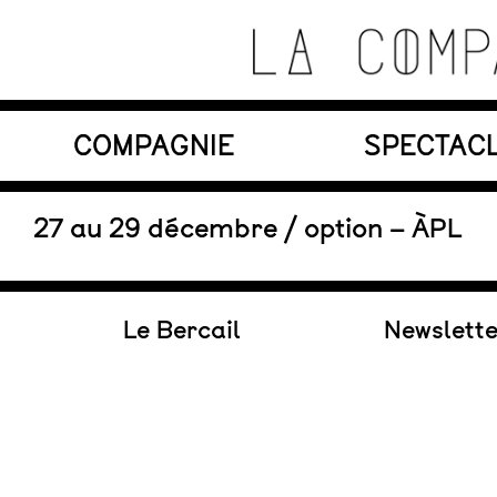
Skip
to
content
Théâtre de recherche où se croisent marionnett
COMPAGNIE
SPECTAC
La Compagnie s'Appelle
Reviens
En tournée
27 au 29 décembre / option – ÀPL
Le Bercail
Newslett