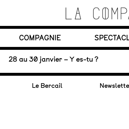
Skip
to
content
Théâtre de recherche où se croisent marionnett
COMPAGNIE
SPECTAC
La Compagnie s'Appelle
Reviens
En tournée
28 au 30 janvier – Y es-tu ?
Le Bercail
Newslett