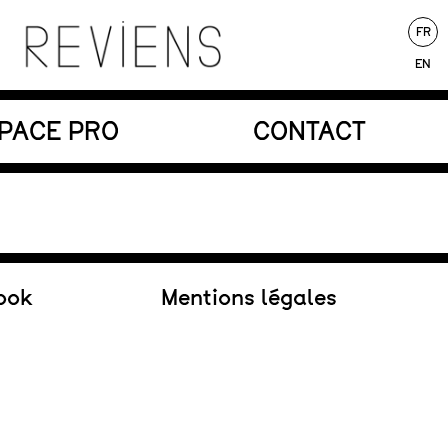
FR
EN
nores au service d’une écriture poétique.
PACE PRO
CONTACT
Au répertoire
ook
Mentions légales