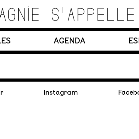
es, matériaux, machines, acteurs et compositions so
LES
AGENDA
ES
En création
er
Instagram
Faceb