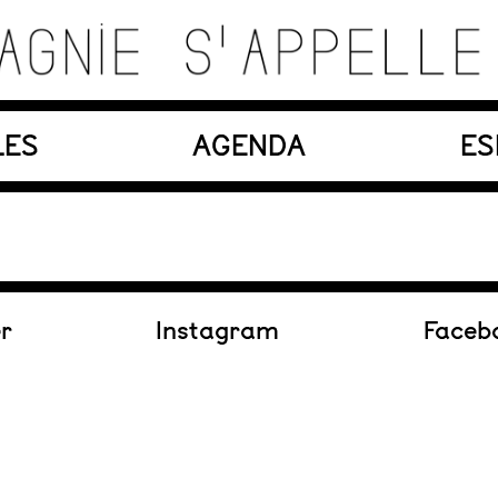
es, matériaux, machines, acteurs et compositions so
LES
AGENDA
ES
En création
er
Instagram
Faceb