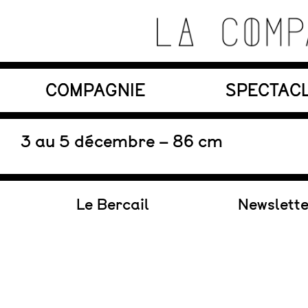
Skip
to
content
Théâtre de recherche où se croisent marionnett
COMPAGNIE
SPECTAC
La Compagnie s'Appelle
Reviens
En tournée
3 au 5 décembre – 86 cm
Le Bercail
Newslett