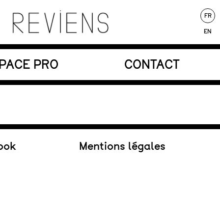
FR
EN
nores au service d’une écriture poétique.
PACE PRO
CONTACT
Au répertoire
ook
Mentions légales