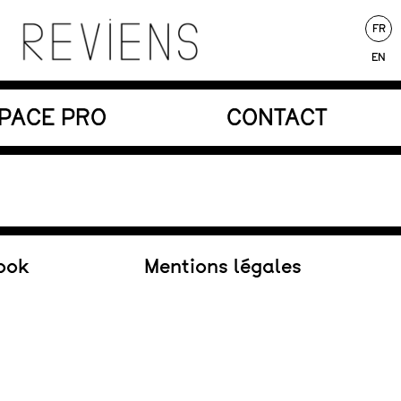
FR
EN
nores au service d’une écriture poétique.
PACE PRO
CONTACT
Au répertoire
ook
Mentions légales