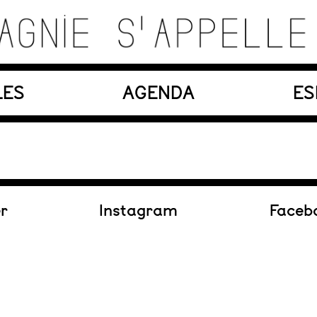
es, matériaux, machines, acteurs et compositions so
LES
AGENDA
ES
En création
er
Instagram
Faceb