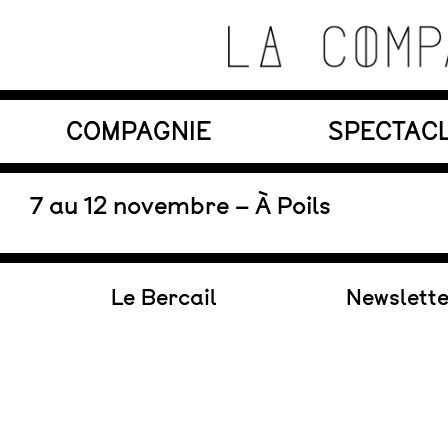
Skip
to
content
Théâtre de recherche où se croisent marionnett
COMPAGNIE
SPECTAC
La Compagnie s'Appelle
Reviens
En tournée
7 au 12 novembre – À Poils
Le Bercail
Newslett