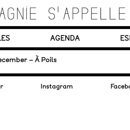
es, matériaux, machines, acteurs et compositions so
LES
AGENDA
ES
En création
ecember – À Poils
er
Instagram
Faceb