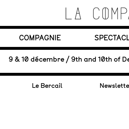
Skip
to
content
Théâtre de recherche où se croisent marionnett
COMPAGNIE
SPECTAC
La Compagnie s'Appelle
Reviens
En tournée
9 & 10 décembre / 9th and 10th of D
Le Bercail
Newslett