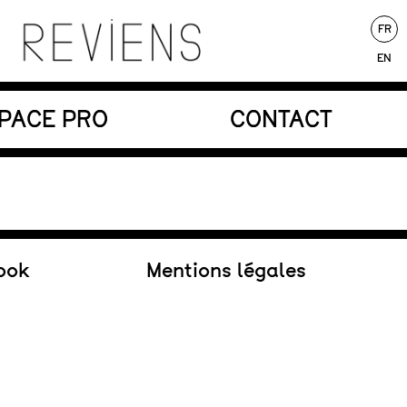
FR
EN
nores au service d’une écriture poétique.
PACE PRO
CONTACT
Au répertoire
ook
Mentions légales