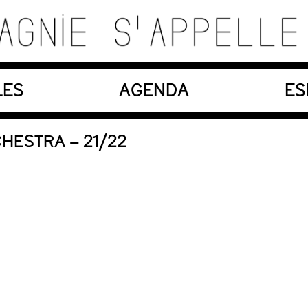
es, matériaux, machines, acteurs et compositions so
LES
AGENDA
ES
En création
CHESTRA – 21/22