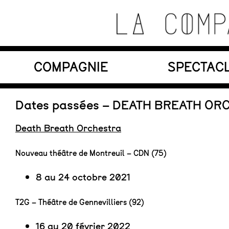
Skip
to
content
Théâtre de recherche où se croisent marionnett
COMPAGNIE
SPECTAC
La Compagnie s'Appelle
Reviens
En tournée
Dates passées – DEATH BREATH OR
Death Breath Orchestra
Nouveau théâtre de Montreuil – CDN (75)
8 au 24 octobre 2021
T2G – Théâtre de Gennevilliers (92)
16 au 20 février 2022