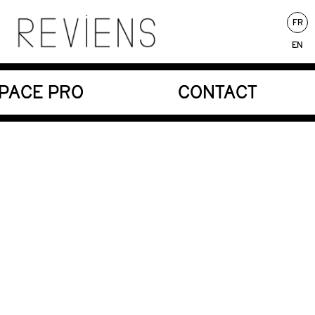
FR
EN
nores au service d’une écriture poétique.
PACE PRO
CONTACT
Au répertoire