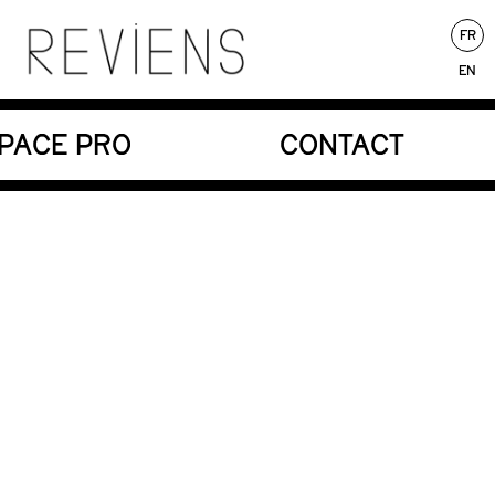
FR
EN
nores au service d’une écriture poétique.
PACE PRO
CONTACT
Au répertoire