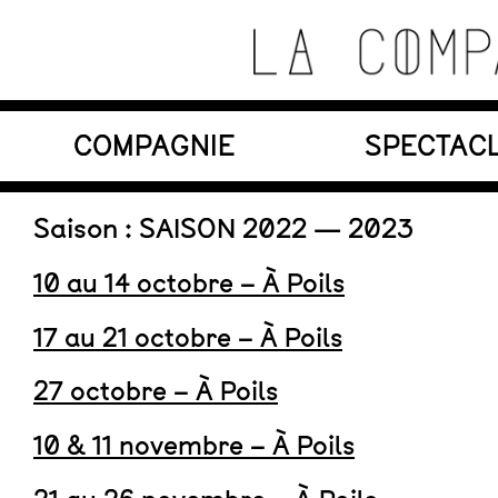
Skip
to
content
Théâtre de recherche où se croisent marionnett
COMPAGNIE
SPECTAC
La Compagnie s'Appelle
Reviens
En tournée
Saison :
SAISON 2022 — 2023
10 au 14 octobre – À Poils
17 au 21 octobre – À Poils
27 octobre – À Poils
10 & 11 novembre – À Poils