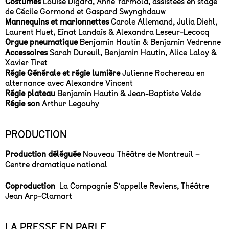
Costumes
Louise Digard, Anne Yarmola, assistées en stage
de Cécile Gormond et Gaspard Swynghdauw
Mannequins et marionnettes
Carole Allemand, Julia Diehl,
Laurent Huet, Einat Landais & Alexandra Leseur-Lecocq
Orgue pneumatique
Benjamin Hautin & Benjamin Vedrenne
Accessoires
Sarah Dureuil, Benjamin Hautin, Alice Laloy &
Xavier Tiret
Régie Générale et régie lumière
Julienne Rochereau en
alternance avec Alexandre Vincent
Régie plateau
Benjamin Hautin & Jean-Baptiste Velde
Régie son
Arthur Legouhy
PRODUCTION
Production déléguée
Nouveau Théâtre de Montreuil –
Centre dramatique national
Coproduction
La Compagnie S’appelle Reviens, Théâtre
Jean Arp-Clamart
LA PRESSE EN PARLE