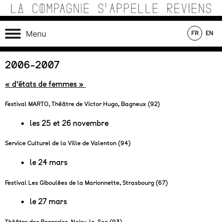
Skip
to
content
Théâtre de recherche où se croisent marionnettes,
La Compagnie s'Appelle
Menu
FR
EN
matériaux, machines, acteurs et compositions sonores au
Reviens
service d’une écriture poétique.
En tournée
En création
Au répertoire
2006-2007
« d’états de femmes »
Festival MARTO, Théâtre de Victor Hugo, Bagneux (92)
les 25 et 26 novembre
Service Culturel de la Ville de Valenton (94)
le 24 mars
Festival Les Giboulées de la Marionnette, Strasbourg (67)
le 27 mars
Théâtre des Bergeries, Noisy-le-Sec (93)