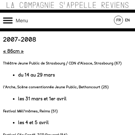
Skip
to
content
Théâtre de recherche où se croisent marionnettes,
La Compagnie s'Appelle
Menu
FR
EN
matériaux, machines, acteurs et compositions sonores au
Reviens
service d’une écriture poétique.
En tournée
En création
Au répertoire
2007-2008
« 86cm »
Théâtre Jeune Public de Strasbourg / CDN d’Alsace, Strasbourg (67)
du 14 au 29 mars
l’Arche, Scène conventionnée Jeune Public, Bethoncourt (25)
les 31 mars et 1er avril
Festival Méli’mômes, Reims (51)
les 4 et 5 avril
Festival Géo Condé, TGP Frouard (54)