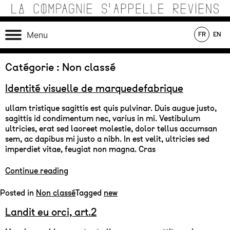
Skip
to
content
Théâtre de recherche où se croisent marionnettes,
La Compagnie s'Appelle
Menu
FR
EN
matériaux, machines, acteurs et compositions sonores au
Reviens
service d’une écriture poétique.
En tournée
En création
Au répertoire
Catégorie :
Non classé
Identité visuelle de marquedefabrique
ullam tristique sagittis est quis pulvinar. Duis augue justo,
sagittis id condimentum nec, varius in mi. Vestibulum
ultricies, erat sed laoreet molestie, dolor tellus accumsan
sem, ac dapibus mi justo a nibh. In est velit, ultricies sed
imperdiet vitae, feugiat non magna. Cras
« Identité
Continue reading
visuelle
de
Posted in
Non classé
Tagged
new
marquedefabrique »
Landit eu orci, art.2