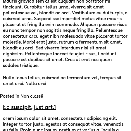
Mauris gravida sem at est aliquam non porttitor mi
tincidunt. Curabitur tellus urna, viverra sit amet
pellentesque vel, blandit ac orci. Vestibulum eu dui turpis, a
euismod urna. Suspendisse imperdiet metus vitae mauris
placerat et fringilla enim commodo. Aliquam posuere risus
eu nunc tempor non sagittis neque fringilla. Pellentesque
consectetur arcu eget nibh malesuada vitae placerat tortor
molestie. Morbi erat justo, rutrum a fermentum sit amet,
blandit eu orci. Sed viverra interdum nisl sit amet
dignissim. Pellentesque laoreet feugiat risus, tincidunt
posuere est dapibus sit amet. Cras ut erat nec quam
sodales tristique.
Nulla lacus tellus, euismod ac fermentum vel, tempus sit
amet orci. Nulla orci
Posted in
Non classé
Ec suscipit, just art.1
orem ipsum dolor sit amet, consectetur adipiscing elit.
Integer tortor justo, egestas at consequat vitae, venenatis
eu felis. Proin nunc ipsum, pretium at varius a, iaculis a