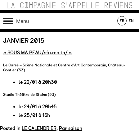
Skip
to
content
Théâtre de recherche où se croisent marionnettes,
La Compagnie s'Appelle
Menu
FR
EN
matériaux, machines, acteurs et compositions sonores au
Reviens
service d’une écriture poétique.
En tournée
En création
Au répertoire
JANVIER 2015
« SOUS MA PEAU/sfu.ma.to/ »
Le Carré – Scène Nationale et Centre d’Art Contemporain, Château-
Gontier (53)
le 22/01 à 20h30
Studio Théâtre de Stains (93)
le 24/01 à 20h45
le 25/01 à 16h
Posted in
LE CALENDRIER
,
Par saison