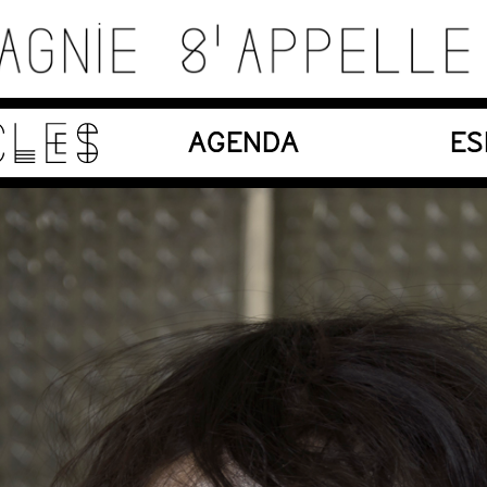
es, matériaux, machines, acteurs et compositions so
LES
AGENDA
ES
En création