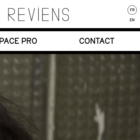
FR
EN
nores au service d’une écriture poétique.
PACE PRO
CONTACT
Au répertoire