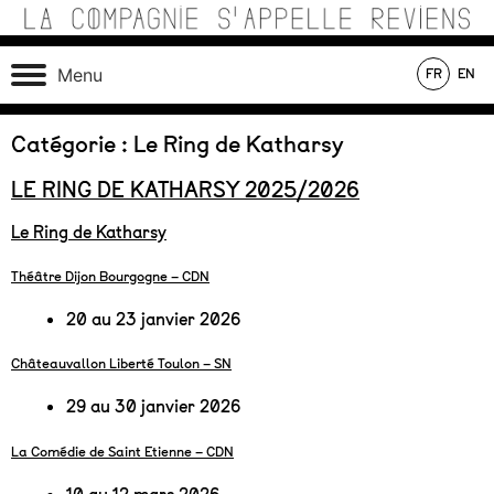
Skip
to
content
Théâtre de recherche où se croisent marionnettes,
La Compagnie s'Appelle
Menu
FR
EN
matériaux, machines, acteurs et compositions sonores au
Reviens
service d’une écriture poétique.
En tournée
En création
Au répertoire
Catégorie :
Le Ring de Katharsy
LE RING DE KATHARSY 2025/2026
Le Ring de Katharsy
Théâtre Dijon Bourgogne – CDN
20 au 23 janvier 2026
Châteauvallon Liberté Toulon – SN
29 au 30 janvier 2026
La Comédie de Saint Etienne – CDN