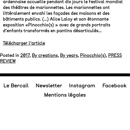
ardennaise accueille pendant dix jours le Festival mondial
des théâtres de marionnettes. Les marionnettes ont
littéralement envahi les façades des maisons et des
bâtiments publics.
(…) Alice Laloy
et son
étonnante
exposition «Pinocchio(s) » avec de grands
portraits
d’enfants transformés en pantins désarticulés…
Télécharger l’article
Posted in
2017
,
By creations
,
By years
,
Pinocchio(s)
,
PRESS
REVIEW
Le Bercail
Newsletter
Instagram
Facebook
Mentions légales