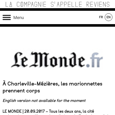
Skip
to
content
Théâtre de recherche où se croisent marionnettes,
La Compagnie s'Appelle
Menu
FR
EN
matériaux, machines, acteurs et compositions sonores au
Reviens
service d’une écriture poétique.
On tour
In production
In repertoire
À Charleville-Mézières, les marionnettes
prennent corps
English version not available for the moment
LE MONDE | 20.09.2017 – Tous les deux ans, la cité